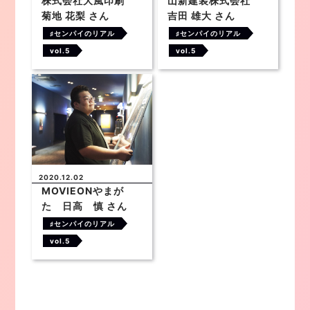
株式会社大風印刷
山新建装株式会社
菊地 花梨 さん
吉田 雄大 さん
♯センパイのリアル
♯センパイのリアル
vol.5
vol.5
2020.12.02
MOVIEONやまが
た 日高 慎 さん
♯センパイのリアル
vol.5