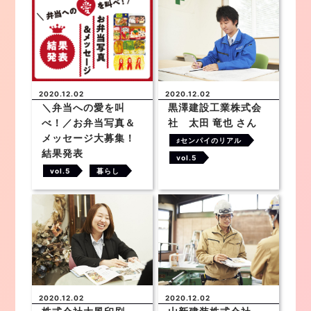
2020.12.02
2020.12.02
＼弁当への愛を叫
黒澤建設工業株式会
べ！／お弁当写真＆
社 太田 竜也 さん
メッセージ大募集！
♯センパイのリアル
結果発表
vol.5
vol.5
暮らし
2020.12.02
2020.12.02