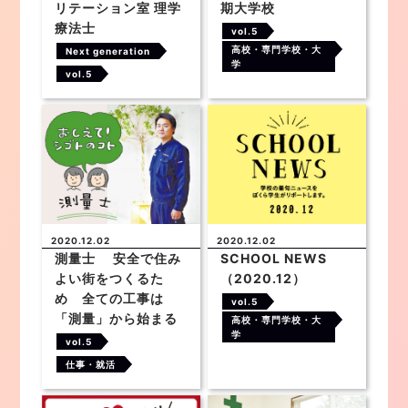
リテーション室 理学
期大学校
療法士
vol.5
高校・専門学校・大
Next generation
学
vol.5
2020.12.02
2020.12.02
測量士 安全で住み
SCHOOL NEWS
よい街をつくるた
（2020.12）
め 全ての工事は
vol.5
「測量」から始まる
高校・専門学校・大
学
vol.5
仕事・就活