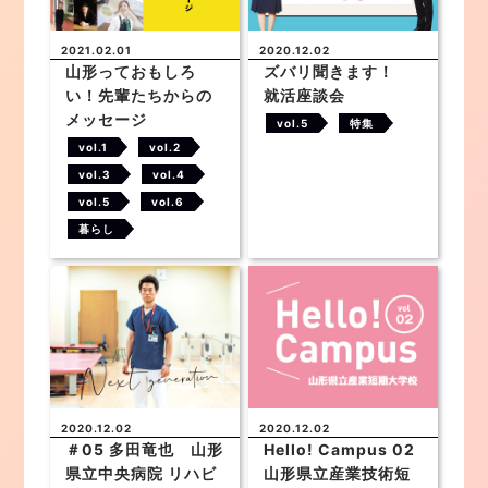
2021.02.01
2020.12.02
山形っておもしろ
ズバリ聞きます！
い！先輩たちからの
就活座談会
メッセージ
vol.5
特集
vol.1
vol.2
vol.3
vol.4
vol.5
vol.6
暮らし
2020.12.02
2020.12.02
＃05 多田竜也 山形
Hello! Campus 02
県立中央病院 リハビ
山形県立産業技術短