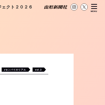
ジェクト２０２６
MENU
♯センパイのリアル
vol.2