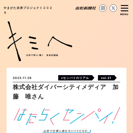
やまがた未来プロジェクト２０２
６
MENU
2023.11.29
♯センパイのリアル
vol.21
株式会社ダイバーシティメディア 加
藤 唯さん