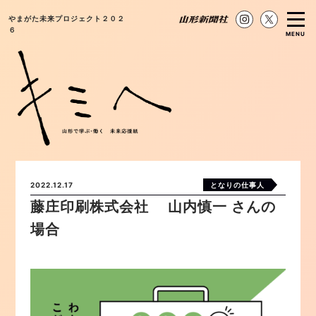
やまがた未来プロジェクト２０２
６
MENU
2022.12.17
となりの仕事人
藤庄印刷株式会社 山内慎一 さんの
場合