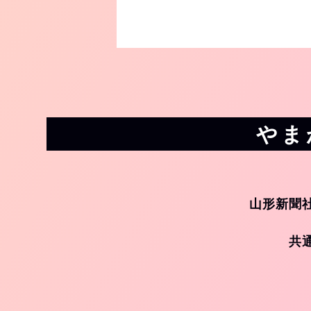
やま
山形新聞
共