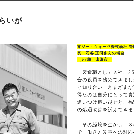
らいが
東ソー・クォーツ株式会社 管理
長 苅谷 正司さんの場合
（
57歳、山形市
）
製造職として入社。2
合の役員を務めてきまし
と知り合い、さまざまな
得たのは自分にとって貴
追いつけ追い越せと、福
の処遇改善を訴えてきま
その経験を生かし、３
で、働き方改革への対応