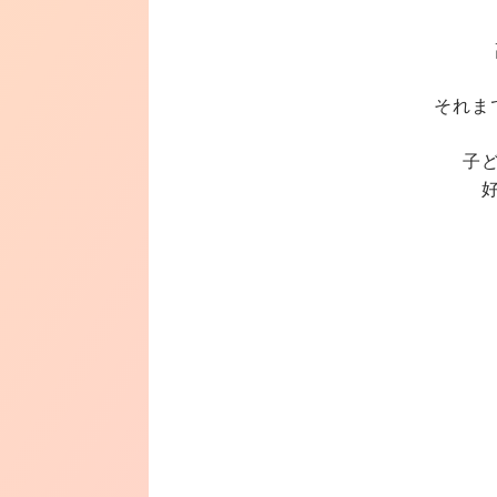
それま
子