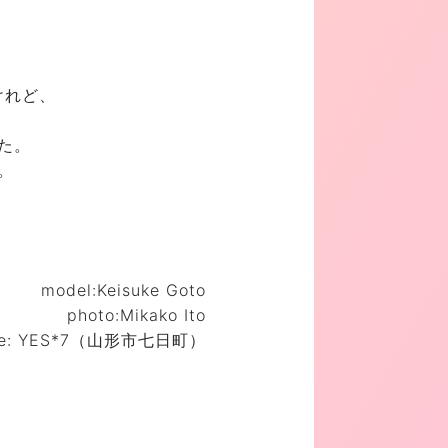
。
けれど、
た。
。
model:Keisuke Goto
photo:Mikako Ito
ce: YES*7（山形市七日町）