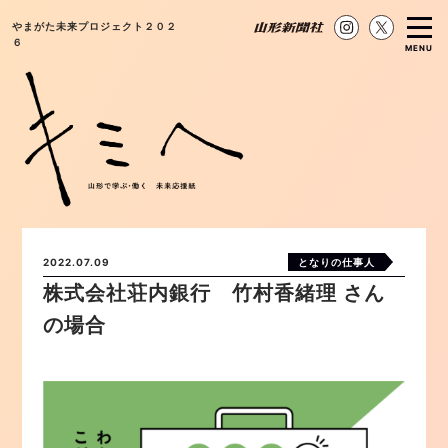
やまがた未来プロジェクト２０２
６
MENU
2022.07.09
となりの仕事人
株式会社荘内銀行 竹村香緒理 さん
の場合