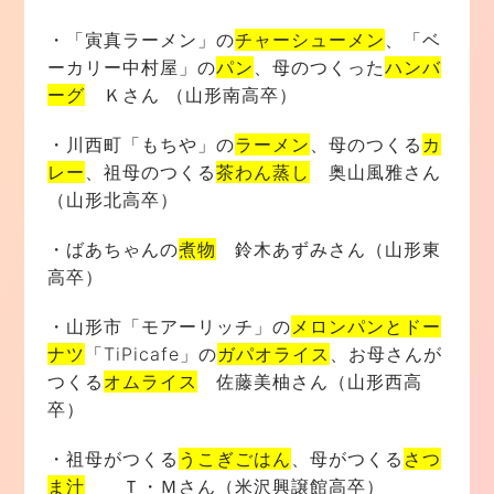
・「寅真ラーメン」の
チャーシューメン
、「ベ
ーカリー中村屋」の
パン
、母のつくった
ハンバ
ーグ
Ｋさん （山形南高卒）
・川西町「もちや」の
ラーメン
、母のつくる
カ
レー
、祖母のつくる
茶わん蒸し
奥山風雅さん
（山形北高卒）
・ばあちゃんの
煮物
鈴木あずみさん（山形東
高卒）
・山形市「モアーリッチ」の
メロンパンとドー
ナツ
「TiPicafe」の
ガパオライス
、お母さんが
つくる
オムライス
佐藤美柚さん（山形西高
卒）
・祖母がつくる
うこぎごはん
、母がつくる
さつ
ま汁
Ｔ・Ｍさん（米沢興譲館高卒）