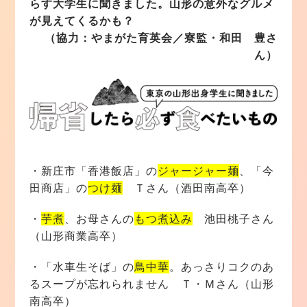
らす大学生に聞きました。山形の意外なグルメ
が見えてくるかも？
（協力：やまがた育英会／寮監・和田 豊さ
ん）
・新庄市「香港飯店」の
ジャージャー麺
、「今
田商店」の
つけ麺
Ｔさん（酒田南高卒）
・
芋煮
、お母さんの
もつ煮込み
池田桃子さん
（山形商業高卒）
・「水車生そば」の
鳥中華
。あっさりコクのあ
るスープが忘れられません Ｔ・Ｍさん（山形
南高卒）