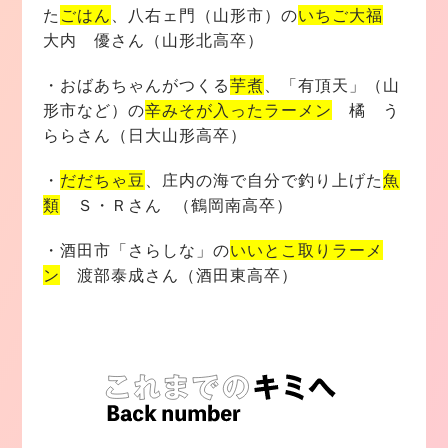
た
ごはん
、八右ェ門（山形市）の
いちご大福
大内 優さん（山形北高卒）
・おばあちゃんがつくる
芋煮
、「有頂天」（山
形市など）の
辛みそが入ったラーメン
橘 う
ららさん（日大山形高卒）
・
だだちゃ豆
、庄内の海で自分で釣り上げた
魚
類
Ｓ・Ｒさん （鶴岡南高卒）
・酒田市「さらしな」の
いいとこ取りラーメ
ン
渡部泰成さん（酒田東高卒）