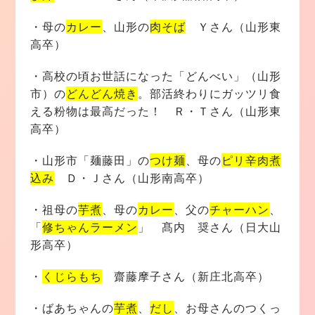
・母の
カレー
、山形の
肉そば
Ｙさん（山形東
高卒）
・高校の頃お世話になった「どんべい」（山形
市）の
どんどん焼き
。部活終わりにガッツリ食
える粉物は最高だった！ Ｒ・Ｔさん（山形東
高卒）
・山形市「麺藤田」の
つけ麺
、母の
ピリ辛肉煮
込み
Ｄ・Ｊさん（山形南高卒）
・祖母の
芋煮
、母の
カレー
、父の
チャーハン
、
「
修ちゃんラーメン
」 髙内 奨さん（日大山
形高卒）
・
くじらもち
齋藤摩子さん（新庄北高卒）
・ばあちゃんの
芋煮
、
だし
、お母さんのつくっ