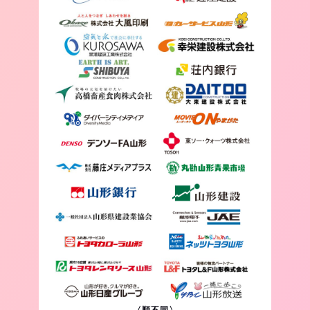
〈順不同〉